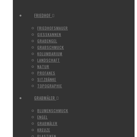
FRIEDHOF
FRIEDHOFSMAUER
GIESSKANNEN
GRABENGEL
GRABSCHMUCK
KOLUMBARIUM
LANDSCHAFT
NATUR
PROFANES
SITZBÄNKE
TOPOGRAPHIE
GRABMÄLER
BLUMENSCHMUCK
ENGEL
GRABMÄLER
KREUZE
PLASTIKEN