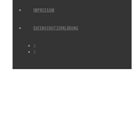
IMPRESSUM
DATENSCHUTZERKLÄRUNG
WIESBADEN_NORDFRIEDHOF_F