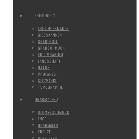
FRIEDHOF
FRIEDHOFSMAUER
GIESSKANNEN
GRABENGEL
GRABSCHMUCK
KOLUMBARIUM
LANDSCHAFT
NATUR
PROFANES
SITZBÄNKE
TOPOGRAPHIE
GRABMÄLER
BLUMENSCHMUCK
ENGEL
GRABMÄLER
KREUZE
PLASTIKEN