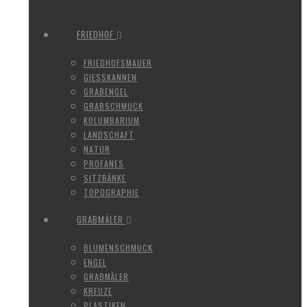
FRIEDHOF
FRIEDHOFSMAUER
GIESSKANNEN
GRABENGEL
GRABSCHMUCK
KOLUMBARIUM
LANDSCHAFT
NATUR
PROFANES
SITZBÄNKE
TOPOGRAPHIE
GRABMÄLER
BLUMENSCHMUCK
ENGEL
GRABMÄLER
KREUZE
PLASTIKEN