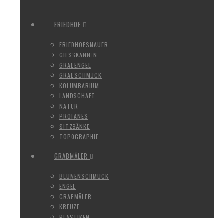
FRIEDHOF
FRIEDHOFSMAUER
GIESSKANNEN
GRABENGEL
GRABSCHMUCK
KOLUMBARIUM
LANDSCHAFT
NATUR
PROFANES
SITZBÄNKE
TOPOGRAPHIE
GRABMÄLER
BLUMENSCHMUCK
ENGEL
GRABMÄLER
KREUZE
PLASTIKEN