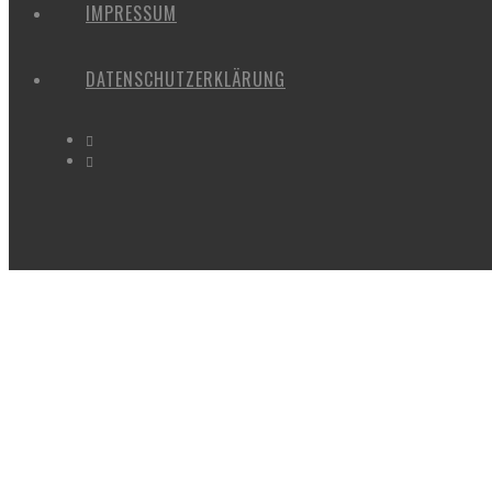
IMPRESSUM
DATENSCHUTZERKLÄRUNG
NORDFRIEDHOF_JUNI_2018#1