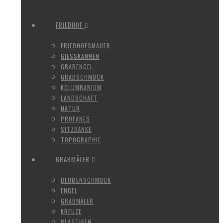
FRIEDHOF
FRIEDHOFSMAUER
GIESSKANNEN
GRABENGEL
GRABSCHMUCK
KOLUMBARIUM
LANDSCHAFT
NATUR
PROFANES
SITZBÄNKE
TOPOGRAPHIE
GRABMÄLER
BLUMENSCHMUCK
ENGEL
GRABMÄLER
KREUZE
PLASTIKEN