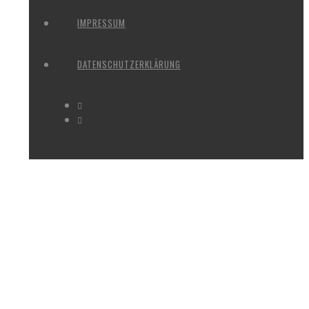
IMPRESSUM
DATENSCHUTZERKLÄRUNG
NORDFRIEDHOF_JULI#35-4093