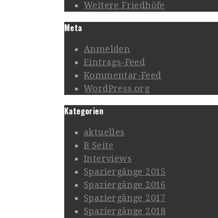
Weitere Friedhöfe
Meta
Anmelden
Eintrags-Feed
Kommentar-Feed
WordPress.org
Kategorien
aktuelles
B Seite
Interviews
Spaziergänge 2015
Spaziergänge 2016
Spaziergänge 2017
Spaziergänge 2018