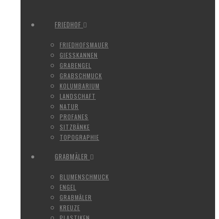
FRIEDHOF
FRIEDHOFSMAUER
GIESSKANNEN
GRABENGEL
GRABSCHMUCK
KOLUMBARIUM
LANDSCHAFT
NATUR
PROFANES
SITZBÄNKE
TOPOGRAPHIE
GRABMÄLER
BLUMENSCHMUCK
ENGEL
GRABMÄLER
KREUZE
PLASTIKEN