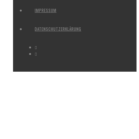
IMPRESSUM
DATENSCHUTZERKLÄRUNG
NORDFRIEDHOF_JANUAR_25#3