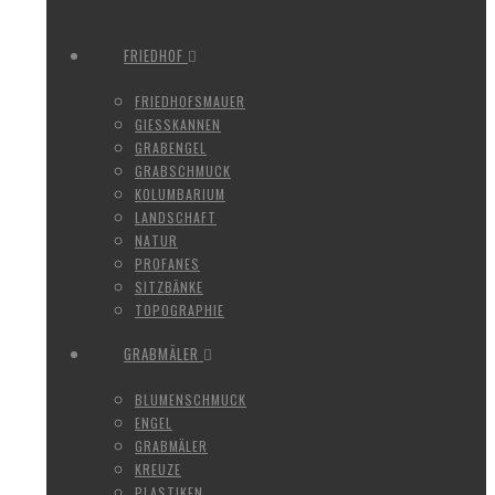
FRIEDHOF
FRIEDHOFSMAUER
GIESSKANNEN
GRABENGEL
GRABSCHMUCK
KOLUMBARIUM
LANDSCHAFT
NATUR
PROFANES
SITZBÄNKE
TOPOGRAPHIE
GRABMÄLER
BLUMENSCHMUCK
ENGEL
GRABMÄLER
KREUZE
PLASTIKEN