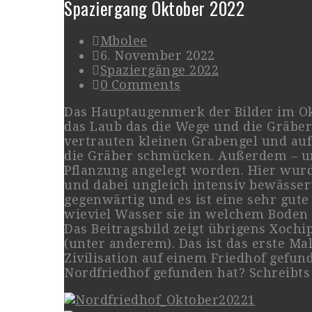
Spaziergang Oktober 2022
Mbolee
6. November 2022
Spaziergänge 2022
0 Comments
Das Hauptaugenmerk der Bilder im Okt
das Laub das die Wege und die Gräber
vertrauten kleinen Grabengel und au
die Gräber schmücken. Außerdem – un
Pflanzung angelegt worden. Hier wur
und dabei ungleich intensiv bewässer
gegenwärtig und es ist eine sehr gute
wieviel Wasser sie in welchem Boden
Das Beitragsbild zeigt übrigens Xochi
(unter anderem). Das ist das erste M
Zivilisation auf einem Friedhof gefun
Nordfriedhof gefunden hat? Schreibts