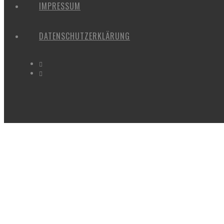
IMPRESSUM
DATENSCHUTZERKLÄRUNG
HERR GOOETZ EIN ORT DER STILL