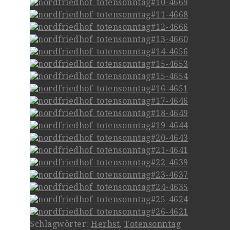
Schlagwörter:
Herbst
,
Totensonntag