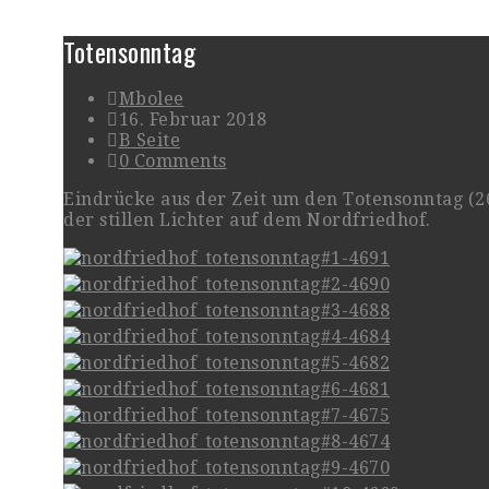
Totensonntag
Mbolee
16. Februar 2018
B Seite
0 Comments
Eindrücke aus der Zeit um den Totensonntag (26.1
der stillen Lichter auf dem Nordfriedhof.