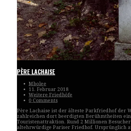
PÈRE LACHAISE
Mbolee
11. Februar 2018
Weitere Friedhöfe
0 Comments
Père Lachaise ist der älteste Parkfriedhof der 
zahlreichen dort beerdigten Berühmtheiten ein
Touristenattraktion. Rund 2 Millionen Besucher
altehrwürdige Pariser Friedhof. Ursprünglich