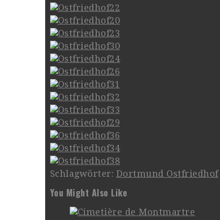
Schlagwörter:
Dortmund Ostfriedhof
You Might Also Like