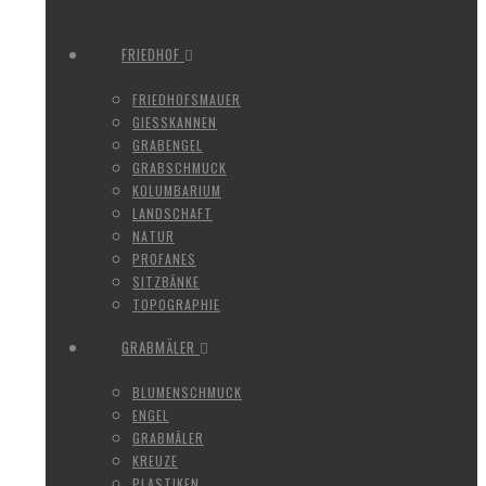
FRIEDHOF
FRIEDHOFSMAUER
GIESSKANNEN
GRABENGEL
GRABSCHMUCK
KOLUMBARIUM
LANDSCHAFT
NATUR
PROFANES
SITZBÄNKE
TOPOGRAPHIE
GRABMÄLER
BLUMENSCHMUCK
ENGEL
GRABMÄLER
KREUZE
PLASTIKEN