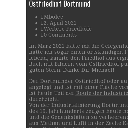
Ostfriedhof Dortmund
Mbolee
2. April 2021
Weitere Friedhöfe
0 Comments
Im März 2021 hatte ich die Gelegenh
hatte ich sogar einen ortskundigen 
lebend, kannte den Friedhof aus eign
Buch mit Bildern vom Ostfriedhof p
guten Stern. Danke Dir Michael!
Der Dortmunder Ostfriedhof oder au
angelegt und ist mit einer Fläche von
ist heute Teil der
Route der Industri
durchzieht.
Von der Industrialisierung Dortmun
des 19. Jahrhunderts zeugen heute n
und die Gedenkstätten zu verheeren
aus Methan und Luft) in der Zeche Kai