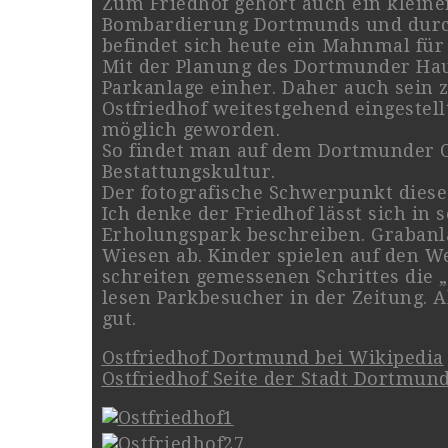
Zum Friedhof gehört auch ein kleine
Bombardierung Dortmunds und durch
befindet sich heute ein Mahnmal für
Mit der Planung des Dortmunder Haup
Parkanlage einher. Daher auch sein
Ostfriedhof weitestgehend eingestell
möglich geworden.
So findet man auf dem Dortmunder Os
Bestattungskultur.
Der fotografische Schwerpunkt dieses
Ich denke der Friedhof lässt sich in 
Erholungspark beschreiben. Grabanl
Wiesen ab. Kinder spielen auf den 
schreiten gemessenen Schrittes die 
lesen Parkbesucher in der Zeitung. Al
gut.
Ostfriedhof Dortmund bei Wikipedia
Ostfriedhof Seite der Stadt Dortmun