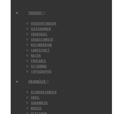
FRIEDHOF
FRIEDHOFSMAUER
GIESSKANNEN
GRABENGEL
GRABSCHMUCK
KOLUMBARIUM
LANDSCHAFT
NATUR
PROFANES
SITZBÄNKE
TOPOGRAPHIE
GRABMÄLER
BLUMENSCHMUCK
ENGEL
GRABMÄLER
KREUZE
PLASTIKEN