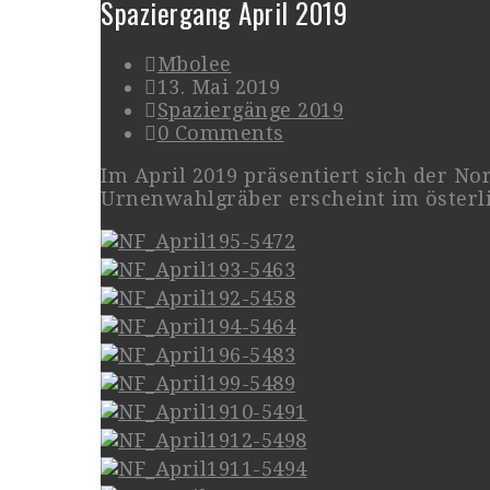
Spaziergang April 2019
Mbolee
13. Mai 2019
Spaziergänge 2019
0 Comments
Im April 2019 präsentiert sich der No
Urnenwahlgräber erscheint im österl