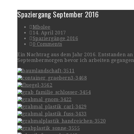
Spaziergang September 2016
Mbolee
14. April 2017
Spaziergänge 2016
0 Comments
Ein Nachtrag aus dem Jahr 2016. Entstanden an
Septembermorgen bevor ich arbeiten gegangen