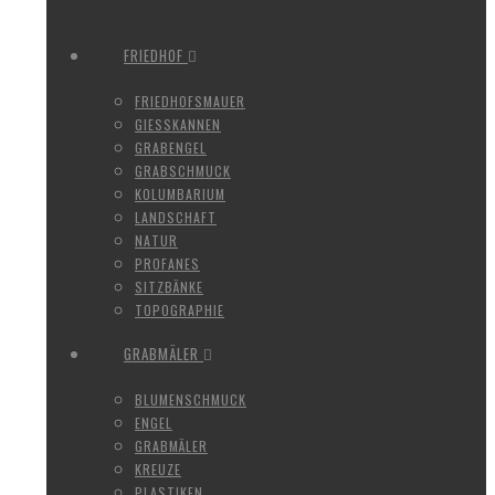
FRIEDHOF
FRIEDHOFSMAUER
GIESSKANNEN
GRABENGEL
GRABSCHMUCK
KOLUMBARIUM
LANDSCHAFT
NATUR
PROFANES
SITZBÄNKE
TOPOGRAPHIE
GRABMÄLER
BLUMENSCHMUCK
ENGEL
GRABMÄLER
KREUZE
PLASTIKEN