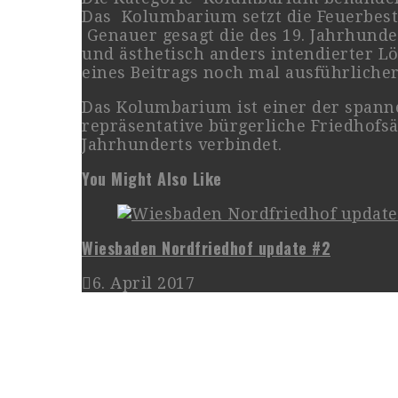
Das Kolumbarium setzt die Feuerbest
Genauer gesagt die des 19. Jahrhunde
und ästhetisch anders intendierter L
eines Beitrags noch mal ausführliche
Das Kolumbarium ist einer der spanne
repräsentative bürgerliche Friedhofsä
Jahrhunderts verbindet.
You Might Also Like
Wiesbaden Nordfriedhof update #2
6. April 2017