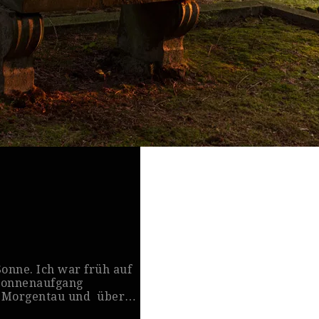
onne. Ich war früh auf
Sonnenaufgang
te Morgentau und über…