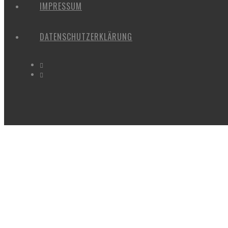
IMPRESSUM
DATENSCHUTZERKLÄRUNG
IMAGES TAGGED "WIESBBADEN"