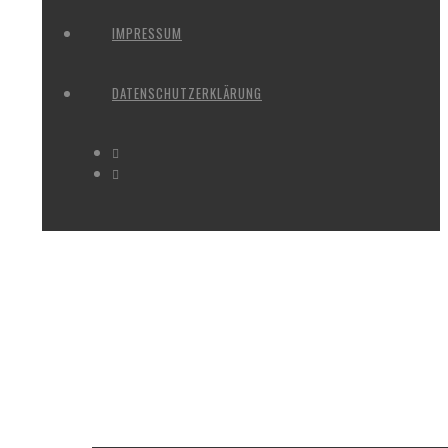
IMPRESSUM
DATENSCHUTZERKLÄRUNG
IMAGES TAGGED "SKULPTUR MU