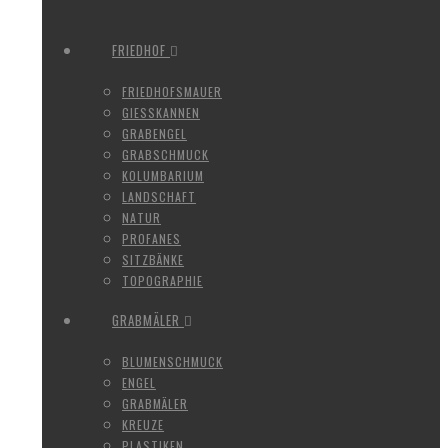
FRIEDHOF
FRIEDHOFSMAUER
GIESSKANNEN
GRABENGEL
GRABSCHMUCK
KOLUMBARIUM
LANDSCHAFT
NATUR
PROFANES
SITZBÄNKE
TOPOGRAPHIE
GRABMÄLER
BLUMENSCHMUCK
ENGEL
GRABMÄLER
KREUZE
PLASTIKEN