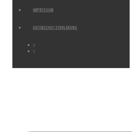
IMPRESSUM
DATENSCHUTZERKLÄRUNG
IMAGES TAGGED "NORDFRIEDHO