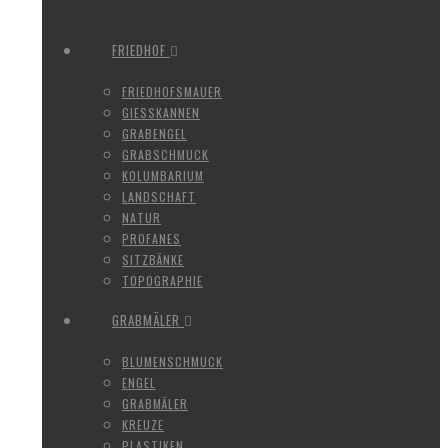
FRIEDHOF
FRIEDHOFSMAUER
GIESSKANNEN
GRABENGEL
GRABSCHMUCK
KOLUMBARIUM
LANDSCHAFT
NATUR
PROFANES
SITZBÄNKE
TOPOGRAPHIE
GRABMÄLER
BLUMENSCHMUCK
ENGEL
GRABMÄLER
KREUZE
PLASTIKEN