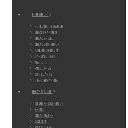
FRIEDHOF
FRIEDHOFSMAUER
GIESSKANNEN
GRABENGEL
GRABSCHMUCK
KOLUMBARIUM
LANDSCHAFT
NATUR
PROFANES
SITZBÄNKE
TOPOGRAPHIE
GRABMÄLER
BLUMENSCHMUCK
ENGEL
GRABMÄLER
KREUZE
PLASTIKEN