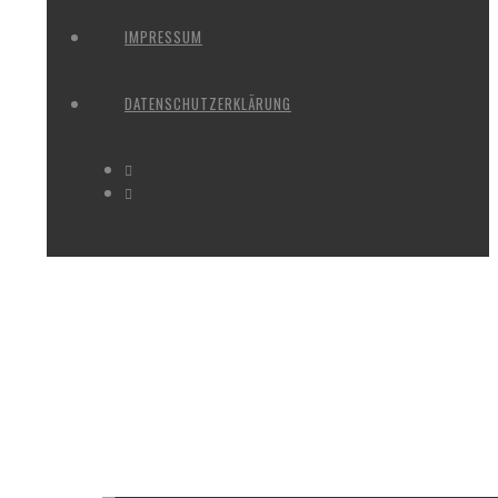
IMPRESSUM
DATENSCHUTZERKLÄRUNG
IMAGES TAGGED "HOLZSKULPT