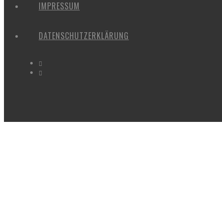
IMPRESSUM
DATENSCHUTZERKLÄRUNG
IMAGES TAGGED "FRIEDHOF LAEKE