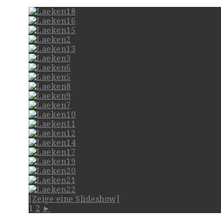
[Zeige eine Slideshow]
1
2
►