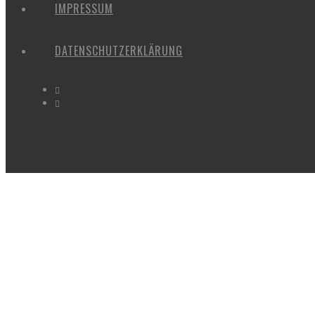
IMPRESSUM
DATENSCHUTZERKLÄRUNG
IMAGES TAGGED "BAUMFIGUR"