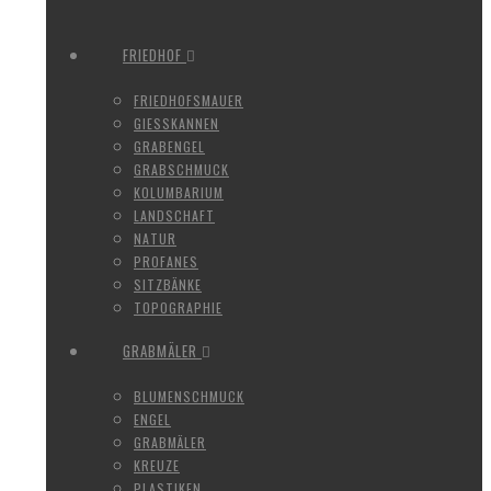
FRIEDHOF
FRIEDHOFSMAUER
GIESSKANNEN
GRABENGEL
GRABSCHMUCK
KOLUMBARIUM
LANDSCHAFT
NATUR
PROFANES
SITZBÄNKE
TOPOGRAPHIE
GRABMÄLER
BLUMENSCHMUCK
ENGEL
GRABMÄLER
KREUZE
PLASTIKEN